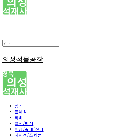
의성석물공장
상석
둘레석
와비
표석/비석
이장/축대/잔디
자연석/조형물