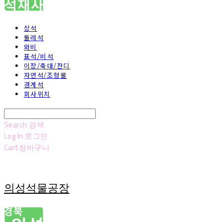
상석
둘레석
와비
표석/비석
이장/축대/잔디
자연석/조형물
경계석
회사위치
Search
검색
Log In
로그인
Cart
장바구니
의성석물공장