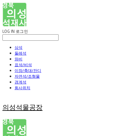
LOG IN
로그인
상석
둘레석
와비
표석/비석
이장/축대/잔디
자연석/조형물
경계석
회사위치
의성석물공장