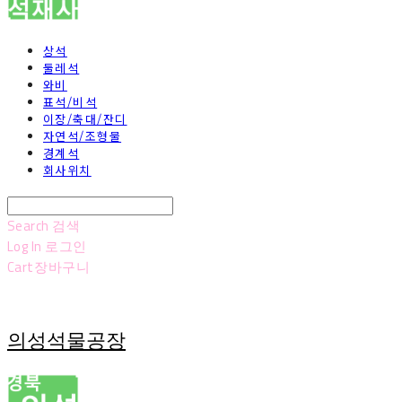
상석
둘레석
와비
표석/비석
이장/축대/잔디
자연석/조형물
경계석
회사위치
Search
검색
Log In
로그인
Cart
장바구니
의성석물공장