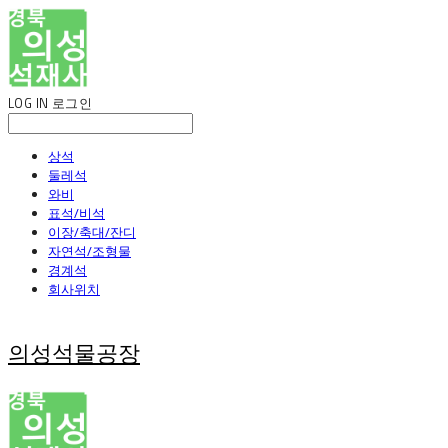
LOG IN
로그인
상석
둘레석
와비
표석/비석
이장/축대/잔디
자연석/조형물
경계석
회사위치
의성석물공장