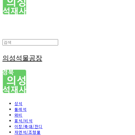
의성석물공장
상석
둘레석
와비
표석/비석
이장/축대/잔디
자연석/조형물